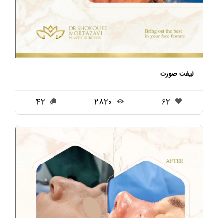
لیفت صورت
42
2820
62