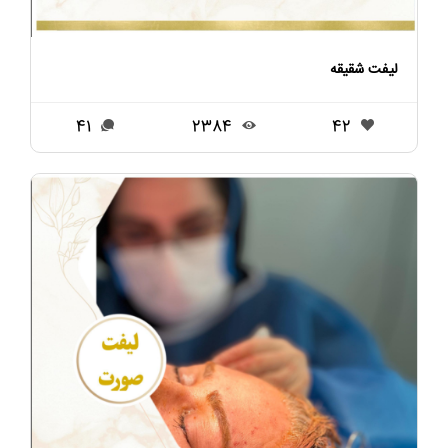
لیفت شقیقه
41
2384
42
بازگشت