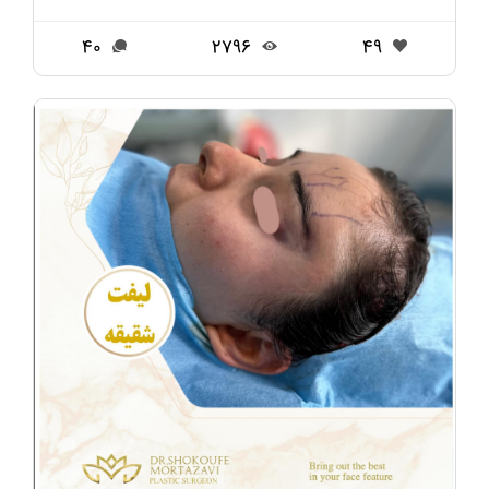
40
2796
49